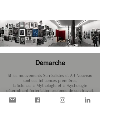
Démarche
Si les mouvements Surréalistes et Art Nouveau
sont ses influences premières,
la Science, la Mythologie et la Psychologie
déterminent l'orientation profonde de son travail.
Les pinceaux et la peinture à l'huile emmènent
le rêveur et lui conte des histoires, en plus
d'être un médium à explorer.
Surréalistes et organiques, visitant les
profondeurs de l'inconscient, ses peintures
tendent à développer une imagerie plus réaliste
et toujours narrative au gré de nouveaux projets.