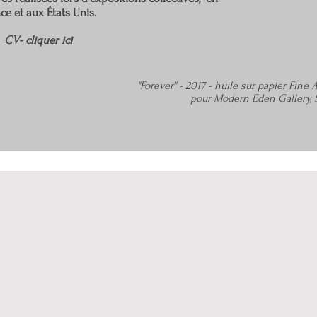
ce et aux États Unis.
CV- cliquer ici
"Forever" - 2017 - huile sur papier Fine A
pour Modern Eden Gallery, 