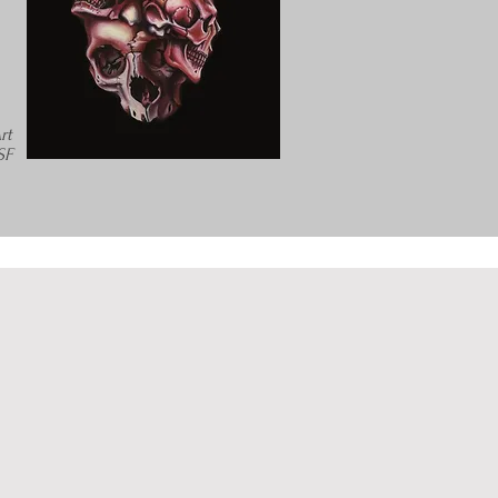
rt
SF