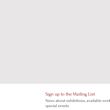
Sign up to the Mailing List
News about exhibitions, available work
special events