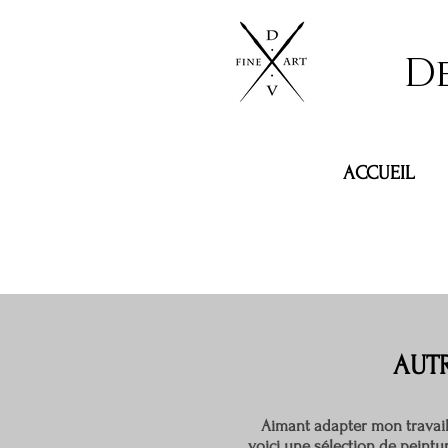
D
ACCUEIL
AUTR
Aimant adapter mon travail 
voici une sélection de peintur