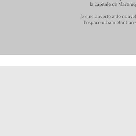
la capitale de Martiniq
Je suis ouverte à de nouve
l'espace urbain étant un 