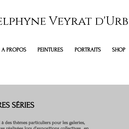
elphyne Veyrat d'Urb
A PROPOS
PEINTURES
PORTRAITS
SHOP
ES SÉRIES
à des thèmes particuliers pour les galeries,
es réalisées lors d'expositions collectives,
en