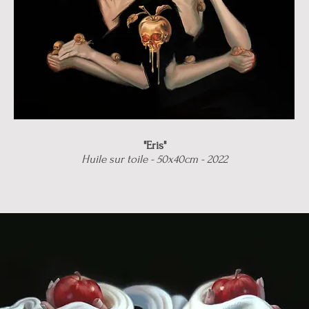
"Eris"
Huile sur toile - 50x40cm - 2022