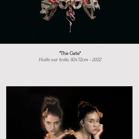
"The Gate"
Huile sur toile, 92x72cm - 2022