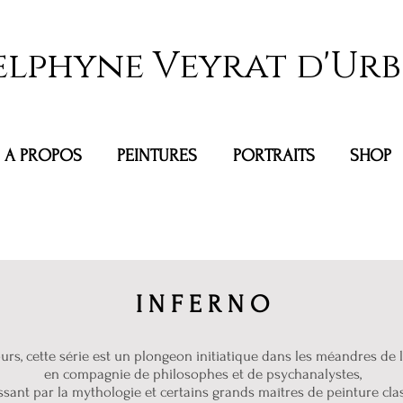
elphyne Veyrat d'Urb
A PROPOS
PEINTURES
PORTRAITS
SHOP
I N F E R N O
urs, cette série est un plongeon initiatique dans les méandres de l
en compagnie de philosophes et de psychanalystes,
sant par la mythologie et certains grands maîtres de peinture cla